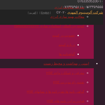
07633595100-۱۰
۰۷۶۳۳۵۹۵۱۱۱-۰۷۶۳۳۵۹۵۵۵
معرفی معاونت انرژی
شرکت آلومینیوم المهدی
۲۰۲۰©
[
English
] [
العربیه
]
مقالات بهینه سازی انرژی
کمیته بین المللی استاندارد سازی ISIRI/ISO/TC۲۲۶
عضویت در کمیته
درباره کمیته
گواهینامه ها
ایمنی ، بهداشت و محیط زیست
معرفی و عملکرد واحد HSE
نقشه راه مدیریت HSE
گواهی نامه ها،تقدیرنامه ها و نشانهای HSE
قوانین و آیین نامه های HSE