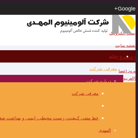
Google+
RSS
پست الکترونیک
نقشه سایت
خانه
[ English ]
معرفی شرکت
ورود اعضا
[العربیه]
درباره شرکت
معرفی شرکت
نقشه استراتژی شرکت
خط مشی کـیفیت، زیست محیطی، ایمنی و بهداشت شغ
المهدی