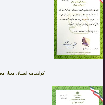
گواهینامه انطباق معیار مص