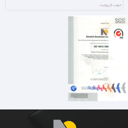
جنوب
کریولیت