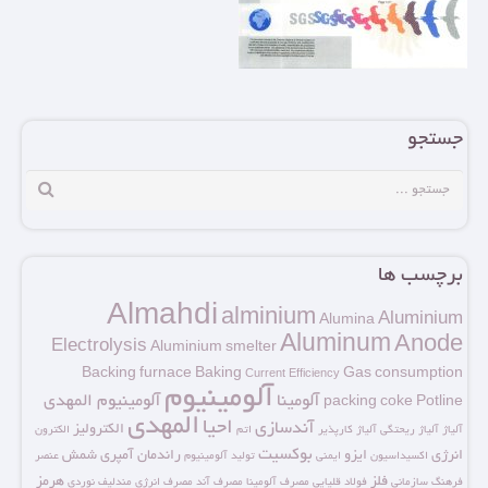
جستجو
برچسب ها
Almahdi
alminium
Aluminium
Alumina
Aluminum
Anode
Electrolysis
Aluminium smelter
Backing furnace
Baking
Gas consumption
Current Efficiency
آلومینیوم
آلومینا
آلومینیوم المهدی
packing coke
Potline
المهدی
احیا
آندسازی
الکترولیز
آلیاژ
آلیاژ ریحتگی
آلیاژ کارپذیر
اتم
الکترون
بوکسیت
انرژی
ایزو
راندمان آمپری
شمش
اکسیداسیون
ایمنی
تولید آلومینیوم
عنصر
فلز
هرمز
فرهنگ سازمانی
فولاد
قلیایی
مصرف آلومینا
مصرف آند
مصرف انرژی
مندلیف
نوردی