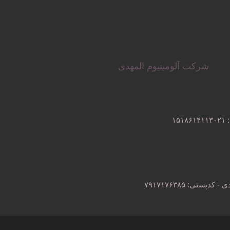
شرکت آلومینیوم المهدی