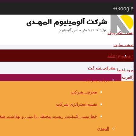
Google+
RSS
پست الکترونیک
نقشه سایت
خانه
[ English ]
معرفی شرکت
ورود اعضا
[العربیه]
درباره شرکت
معرفی شرکت
نقشه استراتژی شرکت
خط مشی کـیفیت، زیست محیطی، ایمنی و بهداشت شغ
المهدی