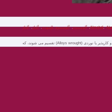
Al
,
Almahdi
,
آلومینیوم
,
آلومینیوم المهدی
,
آلیاژ
,
آلیاژ
آلیاژهای آلومینیوم به دو گروه بزرگ آلیاژهای ریختگی (Alloys Casting) و کارپذیر یا نوردی (Alloys wrought) تقسیم می شوند، که