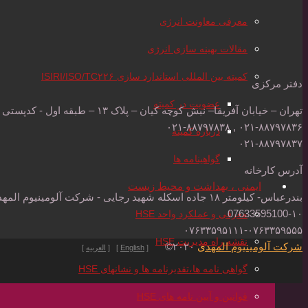
معرفی معاونت انرژی
مقالات بهینه سازی انرژی
کمیته بین المللی استاندارد سازی ISIRI/ISO/TC۲۲۶
دفتر مرکزی
عضویت در کمیته
تهران – خیابان آفریقا– نبش کوچه کیان – پلاک ۱۳ – طبقه اول - کدپستی : ۱۵۱۸۶۱۴۱۱۳۰۲۱
۰۲۱-۸۸۷۹۷۸۳۶ , ۰۲۱-۸۸۷۹۷۸۳۸
درباره کمیته
۰۲۱-۸۸۷۹۷۸۳۷
گواهینامه ها
آدرس کارخانه
ایمنی ، بهداشت و محیط زیست
بندرعباس- کیلومتر ۱۸ جاده اسکله شهید رجایی - شرکت آلومینیوم المهدی - کدپستی: ۷۹۱۷۱۷۶۳۸۵
07633595100-۱۰
معرفی و عملکرد واحد HSE
۰۷۶۳۳۵۹۵۱۱۱-۰۷۶۳۳۵۹۵۵۵
نقشه راه مدیریت HSE
شرکت آلومینیوم المهدی
۲۰۲۰©
[
English
] [
العربیه
]
گواهی نامه ها،تقدیرنامه ها و نشانهای HSE
قوانین و آیین نامه های HSE