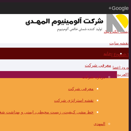
Google+
RSS
پست الکترونیک
نقشه سایت
خانه
[ English ]
معرفی شرکت
ورود اعضا
[العربیه]
درباره شرکت
معرفی شرکت
نقشه استراتژی شرکت
خط مشی کـیفیت، زیست محیطی، ایمنی و بهداشت شغ
المهدی