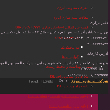
معرفی معاونت انرژی
مقالات بهینه سازی انرژی
دفتر مرکزی
کمیته بین المللی استاندارد سازی ISIRI/ISO/TC۲۲۶
تهران – خیابان آفریقا– نبش کوچه کیان – پلاک ۱۳ – طبقه اول - کدپستی : ۱۵۱۸۶۱۴۱۱۳۰۲۱
عضویت در کمیته
۰۲۱-۸۸۷۹۷۸۳۶ , ۰۲۱-۸۸۷۹۷۸۳۸
۰۲۱-۸۸۷۹۷۸۳۷
درباره کمیته
آدرس کارخانه
گواهینامه ها
بندرعباس- کیلومتر ۱۸ جاده اسکله شهید رجایی - شرکت آلومینیوم المهدی - کدپستی: ۷۹۱۷۱۷۶۳۸۵
ایمنی ، بهداشت و محیط زیست
07633595100-۱۰
۰۷۶۳۳۵۹۵۱۱۱-۰۷۶۳۳۵۹۵۵۵
معرفی و عملکرد واحد HSE
شرکت آلومینیوم المهدی
۲۰۲۰©
[
English
] [
العربیه
]
نقشه راه مدیریت HSE
گواهی نامه ها،تقدیرنامه ها و نشانهای HSE
قوانین و آیین نامه های HSE