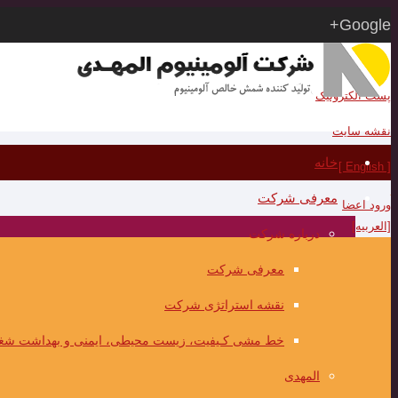
Google+
RSS
پست الکترونیک
نقشه سایت
خانه
[ English ]
معرفی شرکت
ورود اعضا
[العربیه]
درباره شرکت
معرفی شرکت
نقشه استراتژی شرکت
خط مشی کـیفیت، زیست محیطی، ایمنی و بهداشت شغ
المهدی