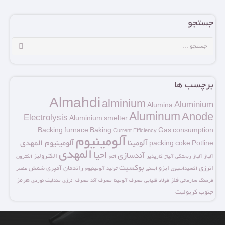
جستجو
برچسب ها
Almahdi
alminium
Aluminium
Alumina
Aluminum
Anode
Electrolysis
Aluminium smelter
Backing furnace
Baking
Gas consumption
Current Efficiency
آلومینیوم
آلومینا
آلومینیوم المهدی
packing coke
Potline
المهدی
احیا
آندسازی
الکترولیز
آلیاژ
آلیاژ ریحتگی
آلیاژ کارپذیر
اتم
الکترون
بوکسیت
انرژی
ایزو
راندمان آمپری
شمش
اکسیداسیون
ایمنی
تولید آلومینیوم
عنصر
فلز
هرمز
فرهنگ سازمانی
فولاد
قلیایی
مصرف آلومینا
مصرف آند
مصرف انرژی
مندلیف
نوردی
جنوب
کریولیت