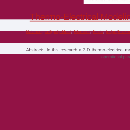
Thermo-Electrical Modeli
Balance
,
cell(pot) Heat
,
Element
,
Finite
,
ledge(Frozen
Abstract: In this research a 3-D thermo-electrical mo
operational para