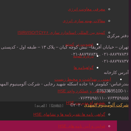
معرفی معاونت انرژی
مقالات بهینه سازی انرژی
کمیته بین المللی استاندارد سازی ISIRI/ISO/TC۲۲۶
دفتر مرکزی
عضویت در کمیته
تهران – خیابان آفریقا– نبش کوچه کیان – پلاک ۱۳ – طبقه اول - کدپستی : ۱۵۱۸۶۱۴۱۱۳۰۲۱
۰۲۱-۸۸۷۹۷۸۳۶ , ۰۲۱-۸۸۷۹۷۸۳۸
درباره کمیته
۰۲۱-۸۸۷۹۷۸۳۷
گواهینامه ها
آدرس کارخانه
ایمنی ، بهداشت و محیط زیست
بندرعباس- کیلومتر ۱۸ جاده اسکله شهید رجایی - شرکت آلومینیوم المهدی - کدپستی: ۷۹۱۷۱۷۶۳۸۵
07633595100-۱۰
معرفی و عملکرد واحد HSE
۰۷۶۳۳۵۹۵۱۱۱-۰۷۶۳۳۵۹۵۵۵
نقشه راه مدیریت HSE
شرکت آلومینیوم المهدی
۲۰۲۰©
[
English
] [
العربیه
]
گواهی نامه ها،تقدیرنامه ها و نشانهای HSE
قوانین و آیین نامه های HSE