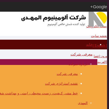
Google+
RSS
پست الکترونیک
نقشه سایت
خانه
[ English ]
معرفی شرکت
ورود اعضا
[العربیه]
درباره شرکت
معرفی شرکت
نقشه استراتژی شرکت
خط مشی کـیفیت، زیست محیطی، ایمنی و بهداشت شغ
المهدی